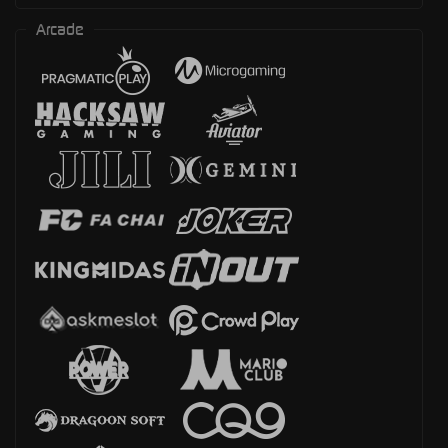
Arcade