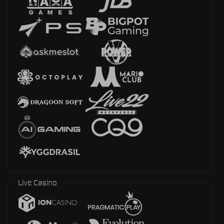
Live Casino