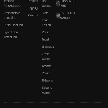
Tentang
Promosi
Hot
+8559784
ROYAL2000
Games
75014
Loyalty
Responsible
Slots
+62813130
Referral
Gambling
52600
Live
Pusat Bantuan
Casino
Syarat dan
Race
Ketentuan
Togel
Olahraga
Crash
Game
Arcade
Poker
E-Sports
Sabung
Ayam