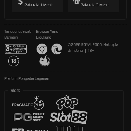
Rata-rata 1 Menit
Rata-rata 3 Menit
Tanggung Jawab
Browser Yang
Bermain
Didukung
©2026 ROYAL2000. Hak cipta
dilindungi | 18+
Platform Penyedia Layanan
Slots