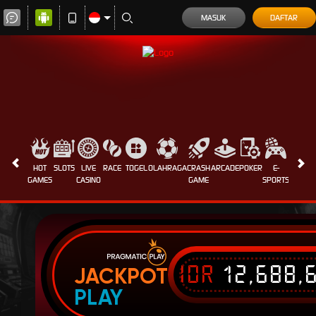
MASUK
DAFTAR
HOT
SLOTS
LIVE
RACE
TOGEL
OLAHRAGA
CRASH
ARCADE
POKER
E-
SABUN
GAMES
CASINO
GAME
SPORTS
AYAM
IDR
12,688,
JACKPOT
PLAY