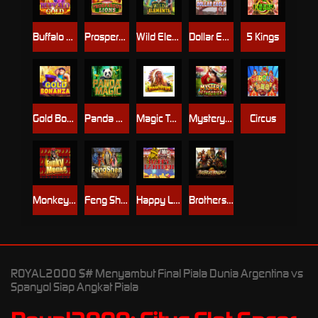
Buffalo Gold
Prosperous Lions
Wild Elements
Dollar Eagle
5 Kings
Gold Bonanza
Panda Magic II
Magic Totem
Mystery Of The Orient
Circus
Monkey Slots
Feng Shen
Happy Lantern
Brothers Kingdom
ROYAL2000 $# Menyambut Final Piala Dunia Argentina vs
Spanyol Siap Angkat Piala