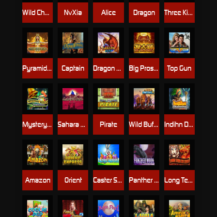
Wild Chuco
NvXia
Alice
Dragon
Three Kingdoms
Pyramid Adventure
Captain
Dragon City
Big Prosperity
Top Gun
Mystery Reels Power Reels
Sahara Gold
Pirate
Wild Buffalo
Indihn Dkehming
Amazon
Orient
Caster Surprise
Panther Moon
Long Teng Hu Xiao