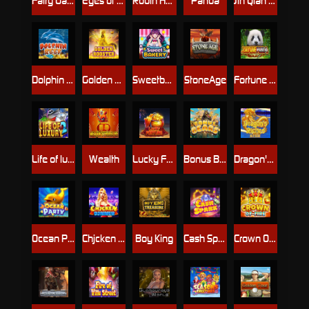
Fairy Garden
Eyes of Fortune
Robin Hood
Panda
Jin Qian Wa
Dolphin Reef
Golden Rooster
Sweetbakery
StoneAge
Fortune Panda
Life of luxury II
Wealth
Lucky Fortune
Bonus Bears
Dragon's Riches
Ocean Party
Chjcken Djnner
Boy King
Cash Spark
Crown Of Fire