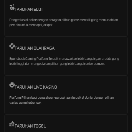
TARUHAN SLOT
Penyedia slot online dengan beragam pilihan game menarik yang memudahkan
pemain untuk mencapai jackpot
TARUHAN OLAHRAGA
Sportsbook Gaming Platform Terbaik menawarkan lebih banyak game, odds yang
lebih tinggi, dan menyediakan pilihan yang lebih banyak untuk pemain.
TARUHAN LIVE KASINO
Platform Pilihan bagi perusahaan-perusahaan terbaik di dunia, dengan pilihan
variasi game terbanyak
TARUHAN TOGEL