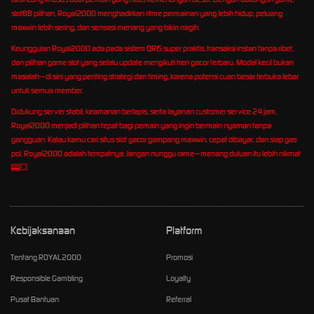
slot88 pilihan, Royal2000 menghadirkan ritme permainan yang lebih hidup, peluang
maxwin lebih sering, dan sensasi menang yang bikin nagih.
Keunggulan Royal2000 ada pada sistem QRIS super praktis, transaksi instan tanpa ribet,
dan pilihan game slot yang selalu update mengikuti tren gacor terbaru. Modal kecil bukan
masalah—di sini yang penting strategi dan timing, karena potensi cuan besar terbuka lebar
untuk semua member.
Didukung server stabil, keamanan berlapis, serta layanan customer service 24 jam,
Royal2000 menjadi pilihan tepat bagi pemain yang ingin bermain nyaman tanpa
gangguan. Kalau kamu cari situs slot gacor gampang maxwin, cepat dibayar, dan siap gas
pol,
Royal2000
adalah tempatnya. Jangan nunggu rame—menang duluan itu lebih nikmat
🎰💥
Kebijaksanaan
Platform
Tentang ROYAL2000
Promosi
Responsible Gambling
Loyalty
Pusat Bantuan
Referral