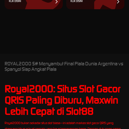
KLIK DISINI
KLIK DISINI
ROYAL2000 $# Menyambut Final Piala Dunia Argentina vs
Spanyol Siap Angkat Piala
Royal2000: Situs Slot Gacor
QRIS Paling Diburu, Maxwin
Lebih Cepat di Slot88
Royal2000
bukan sekadar situs slot biasa—ini adalah markas
slot gacor
QRIS yang
dirancang khusus buat pemain yang haus kemenangan besar. Dengan dukungan game