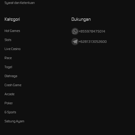
Syarat dan Ketentuan
Kategori
Dukungan
Hot Games
+855978475014
Slots
+6281313052600
Live Casino
Race
Togel
Olahraga
Crash Game
Arcade
Poker
E-Sports
Sabung Ayam