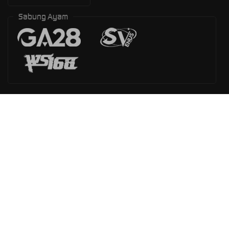
Sabung Ayam