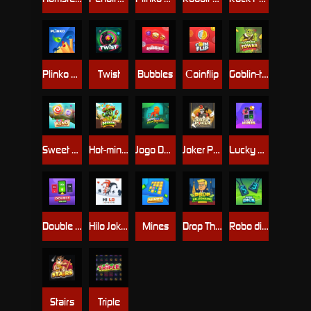
Plinko 1000
Twist
Bubbles
Сoinflip
Goblin-tower
Sweet Keno
Hot-mines
Jogo Do Bicho
Joker Poker
Lucky mines
Double Online
Hilo Joker
Mines
Drop The Billionaire
Robo dice
Stairs
Triple