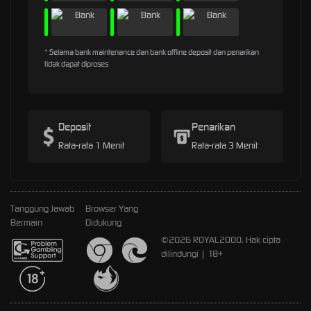
* Selama bank maintenance dan bank offline deposit dan penarikan
tidak dapat diproses
Deposit
Penarikan
Rata-rata 1 Menit
Rata-rata 3 Menit
Tanggung Jawab
Browser Yang
Bermain
Didukung
©2026 ROYAL2000. Hak cipta
dilindungi | 18+