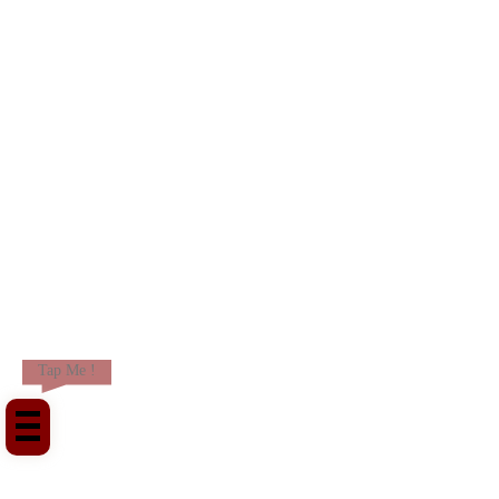
Tap Me !