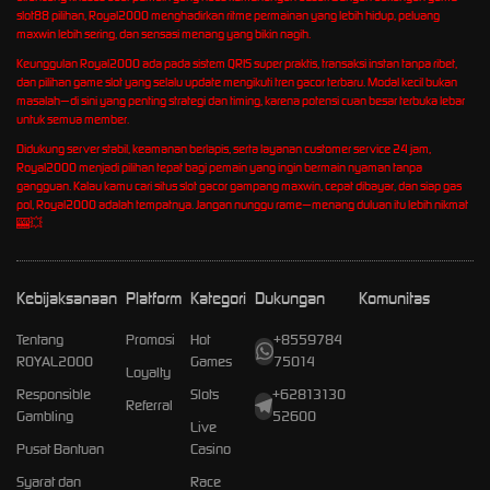
slot88 pilihan, Royal2000 menghadirkan ritme permainan yang lebih hidup, peluang
maxwin lebih sering, dan sensasi menang yang bikin nagih.
Keunggulan Royal2000 ada pada sistem QRIS super praktis, transaksi instan tanpa ribet,
dan pilihan game slot yang selalu update mengikuti tren gacor terbaru. Modal kecil bukan
masalah—di sini yang penting strategi dan timing, karena potensi cuan besar terbuka lebar
untuk semua member.
Didukung server stabil, keamanan berlapis, serta layanan customer service 24 jam,
Royal2000 menjadi pilihan tepat bagi pemain yang ingin bermain nyaman tanpa
gangguan. Kalau kamu cari situs slot gacor gampang maxwin, cepat dibayar, dan siap gas
pol,
Royal2000
adalah tempatnya. Jangan nunggu rame—menang duluan itu lebih nikmat
🎰💥
Kebijaksanaan
Platform
Kategori
Dukungan
Komunitas
Tentang
Promosi
Hot
+8559784
ROYAL2000
Games
75014
Loyalty
Responsible
Slots
+62813130
Referral
Gambling
52600
Live
Pusat Bantuan
Casino
Syarat dan
Race