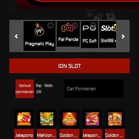
i
i
i
i
i
Facha
Fat Panda
Slot88 x PP
PG Soft
Pragmatic Play
ION SLOT
Semua
Top
Slots
permainan
20
Jalapeno
MahJong Gold 2
Golden Maitreya Buddha
Jalapeno 2
Golden Fuwa