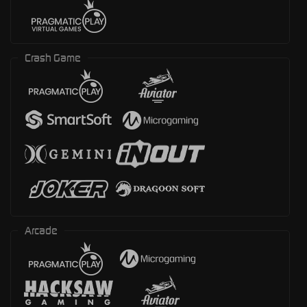
Crash Game
Arcade