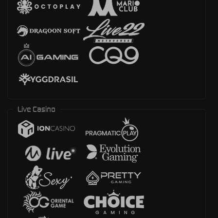
Live Casino