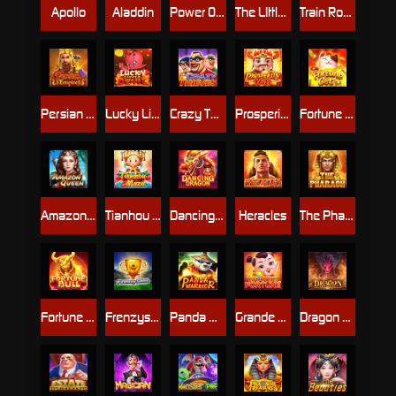
Apollo
Aladdin
Power Of Thor
The LIttle Witch
Train Robber
Persian Empire
Lucky Little Devil
Crazy Thieves
Prosperity 168
Fortune Cat
Amazon Queen
Tianhou Mazu
Dancing Dragon
Heracles
The Pharaoh
Fortune Bull
Frenzyshot
Panda Warrior
Grande Fortune
Dragon Treasure