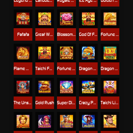
Legend of Aztec
Caribbean Treasure
Royale Expedition
Ice Age Mammoths
Golden Wuzetian
Fafafa
Great Wealth
Blossom of Fortune
God Of Fortune
Fortune Koi
Flame Wolves
Taichi Fortuna
Fortune Gate
Dragon Gate
Dragon Tiles
The Unsurpassed Grace
Gold Rush
Super Diamond
Crazy Penguin
Taichi Lion Dance