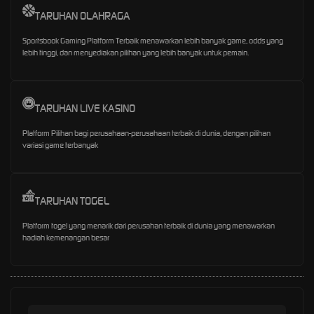
TARUHAN OLAHRAGA
Sportsbook Gaming Platform Terbaik menawarkan lebih banyak game, odds yang
lebih tinggi, dan menyediakan pilihan yang lebih banyak untuk pemain.
TARUHAN LIVE KASINO
Platform Pilihan bagi perusahaan-perusahaan terbaik di dunia, dengan pilihan
variasi game terbanyak
TARUHAN TOGEL
Platform togel yang menarik dari perusahan terbaik di dunia yang menawarkan
hadiah kemenangan besar