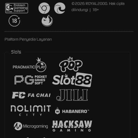
©2026 ROYAL2000. Hak cipta
dilindungi | 18+
Platform Penyedia Layanan
Slots