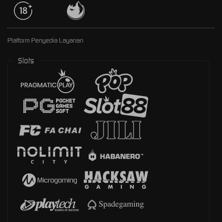
Platform Penyedia Layanan
Slots