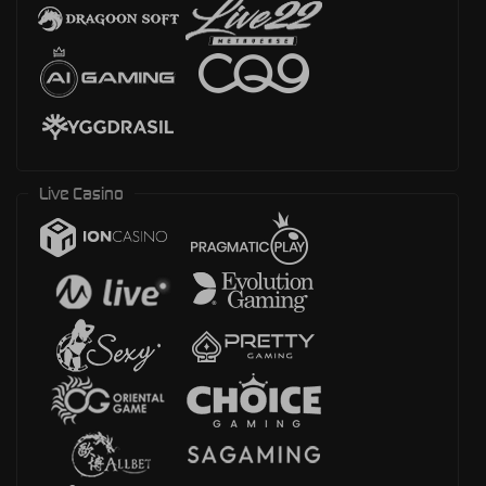
Live Casino