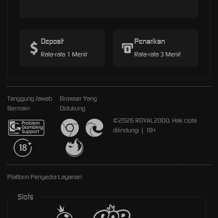
Deposit
Penarikan
Rata-rata 1 Menit
Rata-rata 3 Menit
Tanggung Jawab
Browser Yang
Bermain
Didukung
©2026 ROYAL2000. Hak cipta
dilindungi | 18+
Platform Penyedia Layanan
Slots