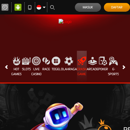
MASUK
DAFTAR
HOT
SLOTS
LIVE
RACE
TOGEL
OLAHRAGA
CRASH
ARCADE
POKER
E-
SABUN
GAMES
CASINO
GAME
SPORTS
AYAM