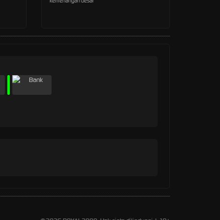
kemenangan besar