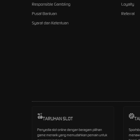
Responsible Gambling
Loyalty
Pusat Bantuan
Referral
Syarat dan Ketentuan
TARUHAN SLOT
TA
Penyedia slot online dengan beragam pilihan
Sportsb
game menarik yang memudahkan pemain untuk
menawar