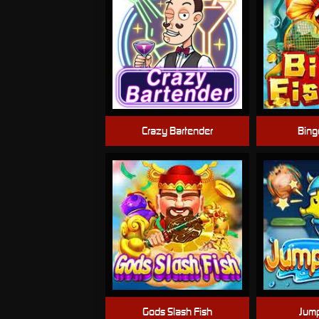
Crazy Bartender
Bing
Gods Slash Fish
Jum