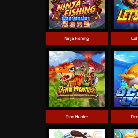
Ninja Fishing
Let
Dino Hunter
Oce