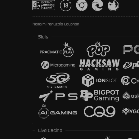
Platform Penyedia Layanan
Slots
Live Casino