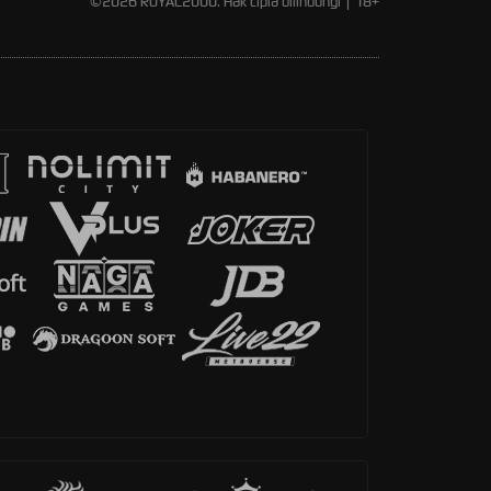
©2026 ROYAL2000. Hak cipta dilindungi | 18+