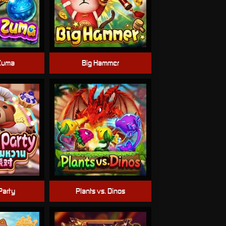
Zuma
Big Hammer
Party
Plants vs. Dinos