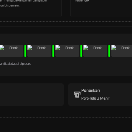
 dan menyediakan pilihan yang lebih
terbanyak
untuk pemain.
an tidak dapat diproses
Penarikan
Rata-rata 3 Menit