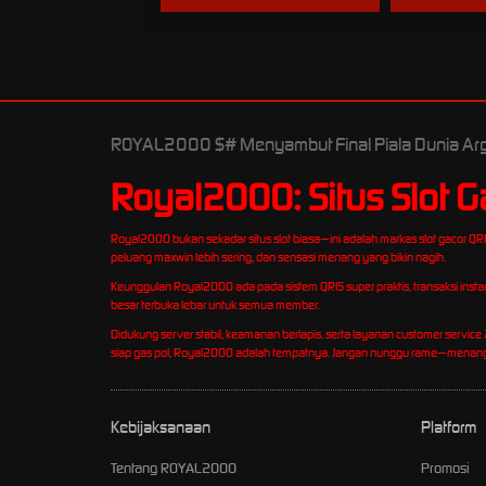
ROYAL2000 $# Menyambut Final Piala Dunia Arge
Royal2000: Situs Slot G
Royal2000
bukan sekadar situs slot biasa—ini adalah markas
slot gacor
QRI
peluang maxwin lebih sering, dan sensasi menang yang bikin nagih.
Keunggulan Royal2000 ada pada sistem QRIS super praktis, transaksi instan t
besar terbuka lebar untuk semua member.
Didukung server stabil, keamanan berlapis, serta layanan customer servic
siap gas pol,
Royal2000
adalah tempatnya. Jangan nunggu rame—menang d
Kebijaksanaan
Platform
Tentang ROYAL2000
Promosi