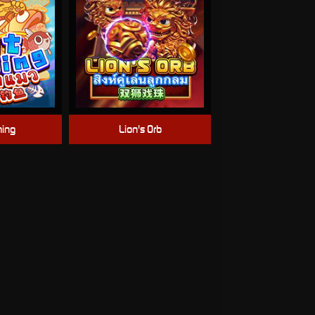
hing
Lion's Orb