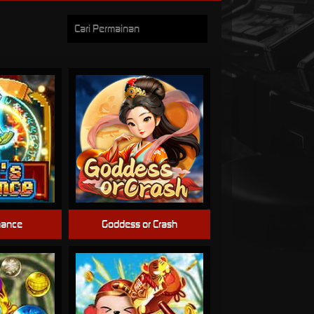
hance
Goddess or Crash