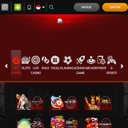
MASUK
DAFTAR
HOT
SLOTS
LIVE
RACE
TOGEL
OLAHRAGA
CRASH
ARCADE
POKER
E-
SABUN
GAMES
CASINO
GAME
SPORTS
AYAM
i
i
i
i
i
i