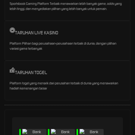
Sportsbook Gaming Platform Terbaik menawarkan lebih banyak game, odds yang
lebih tinggi, dan menyediakan pilihan yang lebih banyak untuk pemain.
TARUHAN LIVE KASINO
Platform Pilihan bagi perusahaan-perusahaan terbaik di dunia, dengan pilihan
variasi game terbanyak
TARUHAN TOGEL
Platform togel yang menarik dari perusahan terbaik di dunia yang menawarkan
hadiah kemenangan besar