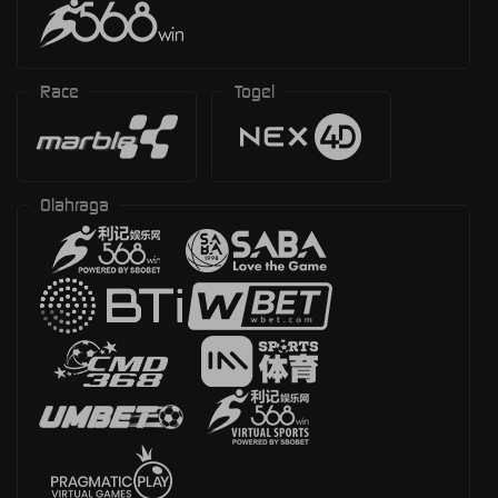
Race
Togel
Olahraga