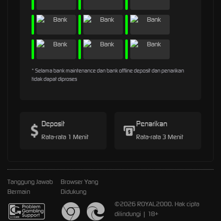
* Selama bank maintenance dan bank offline deposit dan penarikan
tidak dapat diproses
Deposit
Penarikan
Rata-rata 1 Menit
Rata-rata 3 Menit
Tanggung Jawab
Browser Yang
Bermain
Didukung
©2026 ROYAL2000. Hak cipta
dilindungi | 18+