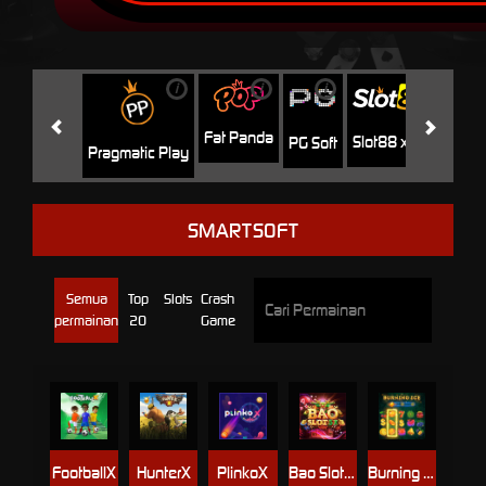
i
i
i
i
i
Facha
Fat Panda
Slot88 x PP
PG Soft
Pragmatic Play
SMARTSOFT
Semua
Top
Slots
Crash
permainan
20
Game
FootballX
HunterX
PlinkoX
Bao Slot 5X
Burning Ice