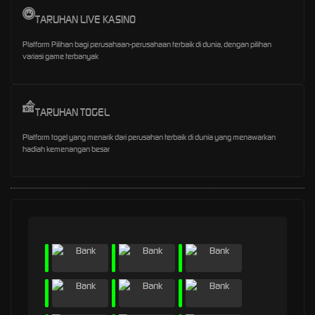
TARUHAN LIVE KASINO
Platform Pilihan bagi perusahaan-perusahaan terbaik di dunia, dengan pilihan
variasi game terbanyak
TARUHAN TOGEL
Platform togel yang menarik dari perusahan terbaik di dunia yang menawarkan
hadiah kemenangan besar