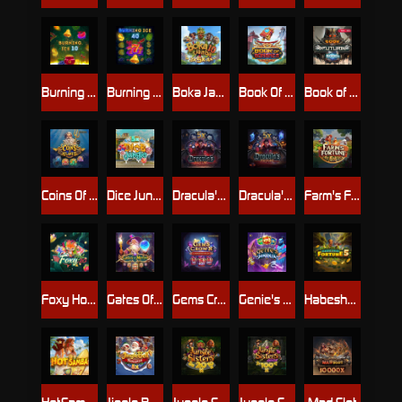
Burning Ice 10
Burning Ice 40
Boka Jamba 10
Book Of Bonanza
Book of Futuria
Coins Of Atlantis
Dice Jungle
Dracula's Fortune
Dracula's Fortune Halloween Edition
Farm's Fortune
Foxy Hot 20
Gates Of Merlyn
Gems Crown Charging Wilds
Genie's Bonanza
Habesha Fortune 5