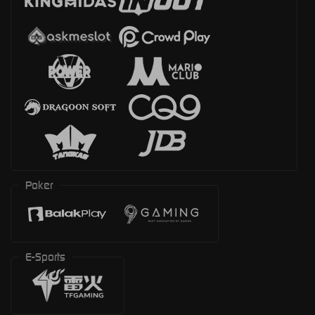
Poker
E-Sports