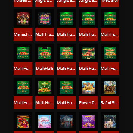
HotSamba
Jingle Bell Bonanza
Jungle Sisters
Jungle Sisters Deluxe
Mad Slot
Mariachi Coins
Multi Fruits Charging Wilds
Multi Hot 10
Multi Hot 100
Multi Hot 20
Multi Hot 40
MultiHot5
Multi Hot 5 Burn Wilds
Multi Hot 5 Deluxe
Multi Hot 5 Super Wilds
Multi Hot 5 Wild
Multi Hot Ways
Multi Hot Wild Ways
Power Of Tiger
Safari Simba