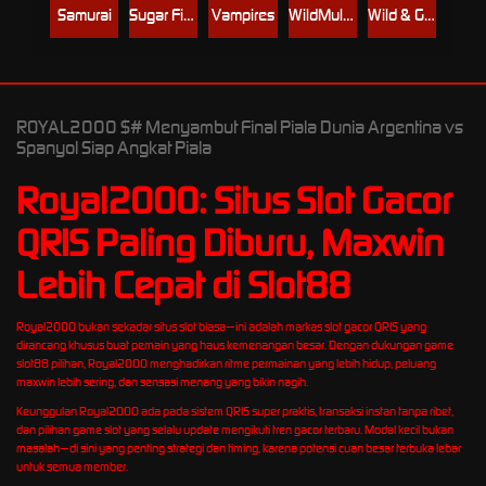
Samurai
Sugar Fiesta
Vampires
WildMultiStar
Wild & Gods
ROYAL2000 $# Menyambut Final Piala Dunia Argentina vs
Spanyol Siap Angkat Piala
Royal2000: Situs Slot Gacor
QRIS Paling Diburu, Maxwin
Lebih Cepat di Slot88
Royal2000
bukan sekadar situs slot biasa—ini adalah markas
slot gacor
QRIS yang
dirancang khusus buat pemain yang haus kemenangan besar. Dengan dukungan game
slot88 pilihan, Royal2000 menghadirkan ritme permainan yang lebih hidup, peluang
maxwin lebih sering, dan sensasi menang yang bikin nagih.
Keunggulan Royal2000 ada pada sistem QRIS super praktis, transaksi instan tanpa ribet,
dan pilihan game slot yang selalu update mengikuti tren gacor terbaru. Modal kecil bukan
masalah—di sini yang penting strategi dan timing, karena potensi cuan besar terbuka lebar
untuk semua member.