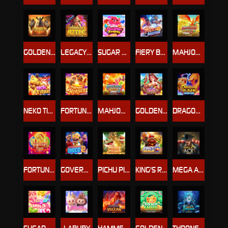
GOLDEN RHINO
LEGACY OF AZTEC
SUGAR FRENZY
FIERY BOXING
MAHJONG WAYS 3+
NEKO TITAN
FORTUNE HORSES
MAHJONG WAYS 3
GOLDEN ISLAND
DRAGON TIGER SHOWDOWN
FORTUNE TRIO
GOVERNMENT DISCO 2
PICHU PICHU
KING'S REALM
MEGA ACE