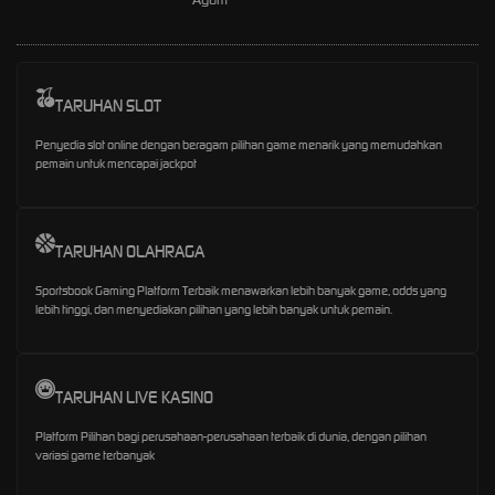
TARUHAN SLOT
Penyedia slot online dengan beragam pilihan game menarik yang memudahkan
pemain untuk mencapai jackpot
TARUHAN OLAHRAGA
Sportsbook Gaming Platform Terbaik menawarkan lebih banyak game, odds yang
lebih tinggi, dan menyediakan pilihan yang lebih banyak untuk pemain.
TARUHAN LIVE KASINO
Platform Pilihan bagi perusahaan-perusahaan terbaik di dunia, dengan pilihan
variasi game terbanyak