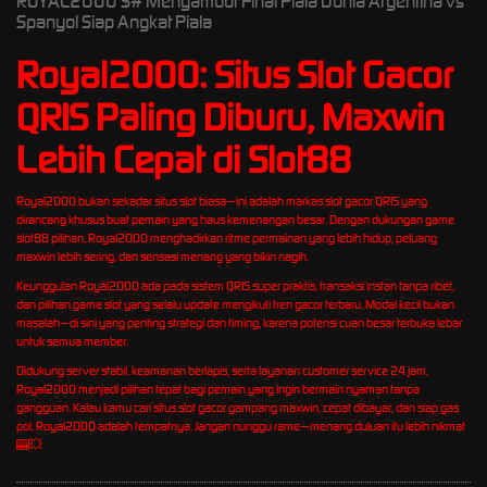
ROYAL2000 $# Menyambut Final Piala Dunia Argentina vs
Spanyol Siap Angkat Piala
Royal2000: Situs Slot Gacor
QRIS Paling Diburu, Maxwin
Lebih Cepat di Slot88
Royal2000
bukan sekadar situs slot biasa—ini adalah markas
slot gacor
QRIS yang
dirancang khusus buat pemain yang haus kemenangan besar. Dengan dukungan game
slot88 pilihan, Royal2000 menghadirkan ritme permainan yang lebih hidup, peluang
maxwin lebih sering, dan sensasi menang yang bikin nagih.
Keunggulan Royal2000 ada pada sistem QRIS super praktis, transaksi instan tanpa ribet,
dan pilihan game slot yang selalu update mengikuti tren gacor terbaru. Modal kecil bukan
masalah—di sini yang penting strategi dan timing, karena potensi cuan besar terbuka lebar
untuk semua member.
Didukung server stabil, keamanan berlapis, serta layanan customer service 24 jam,
Royal2000 menjadi pilihan tepat bagi pemain yang ingin bermain nyaman tanpa
gangguan. Kalau kamu cari situs slot gacor gampang maxwin, cepat dibayar, dan siap gas
pol,
Royal2000
adalah tempatnya. Jangan nunggu rame—menang duluan itu lebih nikmat
🎰💥