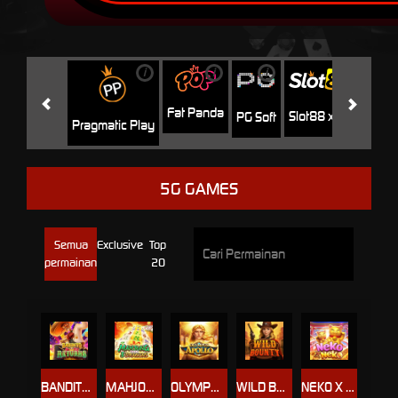
i
i
i
i
i
Facha
Fat Panda
Slot88 x PP
PG Soft
Pragmatic Play
5G GAMES
Semua
Exclusive
Top
permainan
20
BANDITO RETURNS
MAHJONG 5 DRAGONS
OLYMPUS APOLLO
WILD BOUNTY
NEKO X NEKO