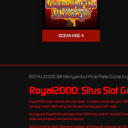
OCEAN KING 4
ROYAL2000 $# Menyambut Final Piala Dunia Arge
Royal2000: Situs Slot G
Royal2000
bukan sekadar situs slot biasa—ini adalah markas
slot gacor
QRI
peluang maxwin lebih sering, dan sensasi menang yang bikin nagih.
Keunggulan Royal2000 ada pada sistem QRIS super praktis, transaksi instan t
besar terbuka lebar untuk semua member.
Didukung server stabil, keamanan berlapis, serta layanan customer servic