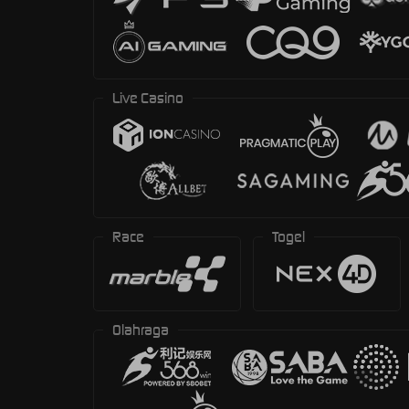
Live Casino
Race
Togel
Olahraga