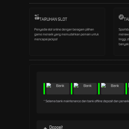
TARUHAN SLOT
TA
Penyedia slot online dengan beragam pilihan
Sportsb
game menarik yang memudahkan pemain untuk
menawar
mencapai jackpot
tinggi,
banyak 
* Selama bank maintenance dan bank offline deposit dan penarik
Deposit