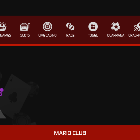
 GAMES
SLOTS
LIVE CASINO
RACE
TOGEL
OLAHRAGA
CRASH
MARIO CLUB