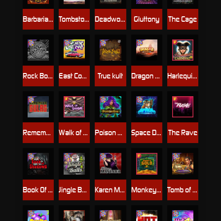
Barbarian Fury
Tombstone
Deadwood xNudge
Gluttony
The Cage
Rock Bottom
East Coast Vs West Coast
True kult
Dragon Tribe
Harlequin Carnival
Remember Gulag
Walk of Shame
Poison Eve
Space Donkey
The Rave
Book Of Shadows
Jingle Balls
Karen Maneater
Monkey's Gold xPays
Tomb of Nefertiti