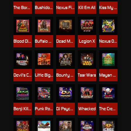
The Border
Bushido Way xNudge
Nexus Fire In The Hole xBomb
Kill Em All
Kiss My Chainsaw
Blood Diamond
Buffalo Hunter
Dead Men Walking
Legion X
Nexus Outsourced
Devil's Crossroad
Little Bighorn
Bounty Hunters xNudge®
Tsar Wars
Mayan Magic Wildfire
Benji Killed in Vegas
Punk Rocker
DJ Psycho
Whacked
The Creepy Carnival