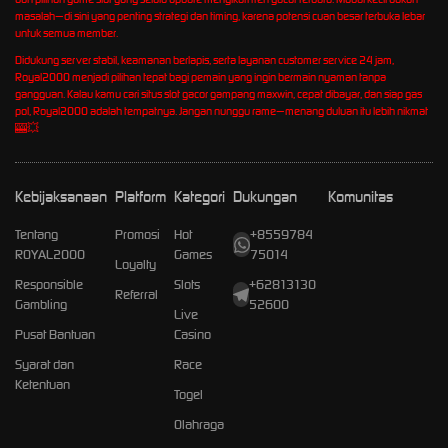
masalah—di sini yang penting strategi dan timing, karena potensi cuan besar terbuka lebar
untuk semua member.
Didukung server stabil, keamanan berlapis, serta layanan customer service 24 jam,
Royal2000 menjadi pilihan tepat bagi pemain yang ingin bermain nyaman tanpa
gangguan. Kalau kamu cari situs slot gacor gampang maxwin, cepat dibayar, dan siap gas
pol,
Royal2000
adalah tempatnya. Jangan nunggu rame—menang duluan itu lebih nikmat
🎰💥
Kebijaksanaan
Platform
Kategori
Dukungan
Komunitas
Tentang
Promosi
Hot
+8559784
ROYAL2000
Games
75014
Loyalty
Responsible
Slots
+62813130
Referral
Gambling
52600
Live
Pusat Bantuan
Casino
Syarat dan
Race
Ketentuan
Togel
Olahraga