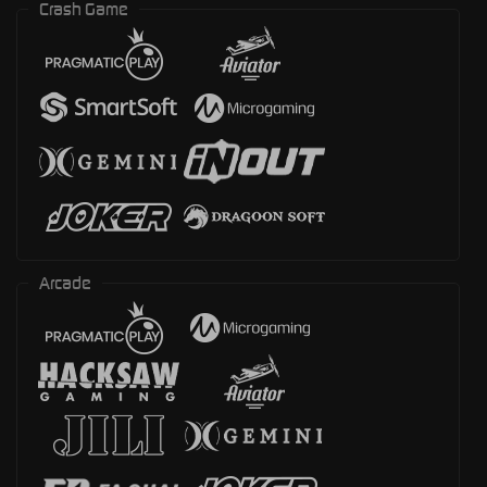
Crash Game
Arcade