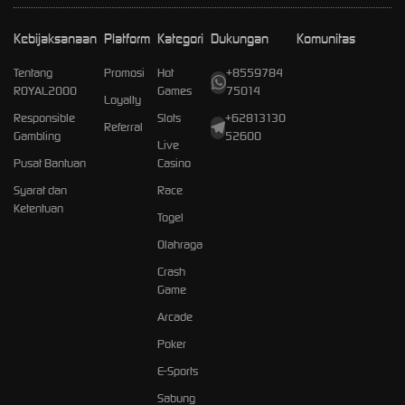
Kebijaksanaan
Platform
Kategori
Dukungan
Komunitas
Tentang
Promosi
Hot
+8559784
ROYAL2000
Games
75014
Loyalty
Responsible
Slots
+62813130
Referral
Gambling
52600
Live
Pusat Bantuan
Casino
Syarat dan
Race
Ketentuan
Togel
Olahraga
Crash
Game
Arcade
Poker
E-Sports
Sabung