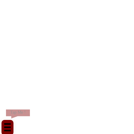
Tap Me !