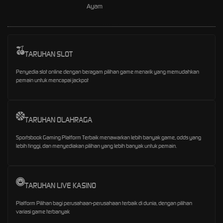
Ayam
TARUHAN SLOT
Penyedia slot online dengan beragam pilihan game menarik yang memudahkan
pemain untuk mencapai jackpot
TARUHAN OLAHRAGA
Sportsbook Gaming Platform Terbaik menawarkan lebih banyak game, odds yang
lebih tinggi, dan menyediakan pilihan yang lebih banyak untuk pemain.
TARUHAN LIVE KASINO
Platform Pilihan bagi perusahaan-perusahaan terbaik di dunia, dengan pilihan
variasi game terbanyak