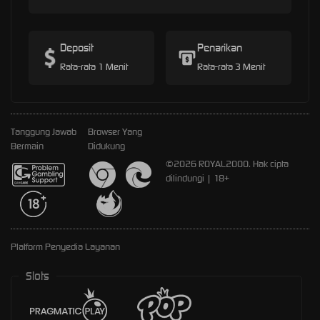
Deposit
Penarikan
Rata-rata 1 Menit
Rata-rata 3 Menit
Tanggung Jawab
Browser Yang
Bermain
Didukung
©2026 ROYAL2000. Hak cipta
dilindungi | 18+
Platform Penyedia Layanan
Slots