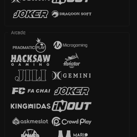
Arcade