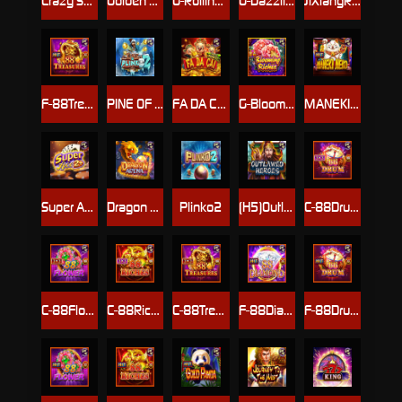
Crazy Sheep
Golden 777(H5)
G-RollingRiches
G-DazzlingDiamond
JiXiangRuYi(H5)
F-88Treasures(H5)
PINE OF PLINKO 2
FA DA CAI(H5)
G-BloomingRiches
MANEKI NEKO(H5)
Super Ace2+
Dragon Arena
Plinko2
(H5)Outlawed Heroes
C-88Drum(H5)
C-88Flower(H5)
C-88Riches(H5)
C-88Treasures(H5)
F-88Diamond(H5)
F-88Drum(H5)