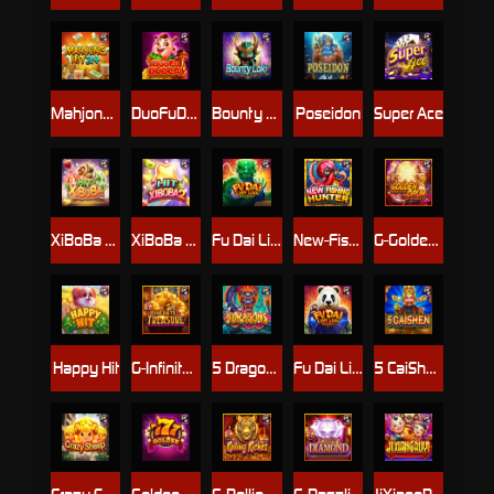
Mahjong Hit 2+
DuoFuDuoCai
Bounty Loki
Poseidon
Super Ace
XiBoBa Hit
XiBoBa Hit2
Fu Dai Lian Lian-Dragon
New-Fishing Hunter
G-GoldenDrum
Happy Hit
G-InfiniteTreasure
5 Dragons(H5)
Fu Dai Lian Lian-Panda
5 CaiShen(H5)