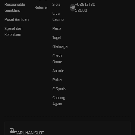
Responsible
Slots
+62813130
Referral
Gambling
52600
Live
Pusat Bantuan
Casino
Syarat dan
Race
Ketentuan
Togel
Olahraga
Crash
Game
Arcade
Poker
E-Sports
Sabung
Ayam
TARUHAN SLOT