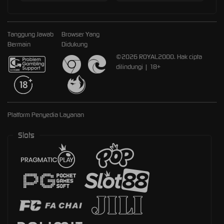
Tanggung Jawab
Browser Yang
Bermain
Didukung
©2026 ROYAL2000. Hak cipta
dilindungi | 18+
Platform Penyedia Layanan
Slots