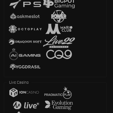
Live Casino