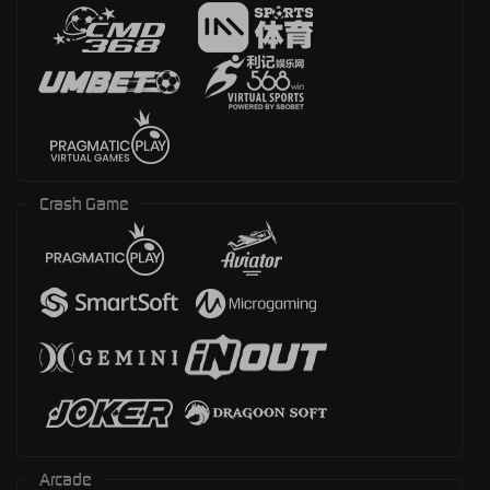
Crash Game
Arcade