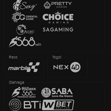
Race
Togel
Olahraga