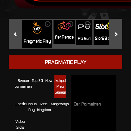
i
i
i
i
i
Facha
Fat Panda
Slot88 x PP
PG Soft
Pragmatic Play
PRAGMATIC PLAY
Semua
Top 20
New
Jackpot
permainan
Play
Games
Classic
Bonus
Reel
Megaways
Buy
kingdom
Video
Slots