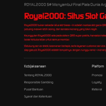
ROYAL2000 $# Menyambut Final Piala Dunia Arge
Royal2000: Situs Slot G
Royal2000
bukan sekadar situs slot biasa—ini adalah markas
slot gacor
QRI
peluang maxwin lebih sering, dan sensasi menang yang bikin nagih.
Keunggulan Royal2000 ada pada sistem QRIS super praktis, transaksi instan t
besar terbuka lebar untuk semua member.
Didukung server stabil, keamanan berlapis, serta layanan customer servic
siap gas pol,
Royal2000
adalah tempatnya. Jangan nunggu rame—menang d
Kebijaksanaan
Platform
Tentang ROYAL2000
Promosi
Responsible Gambling
Loyalty
Pusat Bantuan
Referral
Syarat dan Ketentuan