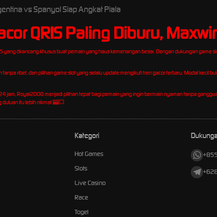
ntina vs Spanyol Siap Angkat Piala
acor QRIS Paling Diburu, Maxwin
S yang dirancang khusus buat pemain yang haus kemenangan besar. Dengan dukungan game slot
anpa ribet, dan pilihan game slot yang selalu update mengikuti tren gacor terbaru. Modal kecil bu
e 24 jam, Royal2000 menjadi pilihan tepat bagi pemain yang ingin bermain nyaman tanpa gangguan
uluan itu lebih nikmat 🎰💥
Kategori
Dukung
Hot Games
+85
Slots
+62
Live Casino
Race
Togel