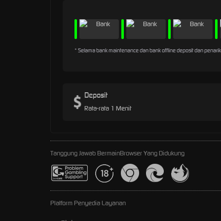
* Selama bank maintenance dan bank offline deposit dan penarik
Deposit
Rata-rata 1 Menit
Tanggung Jawab Bermain
Browser Yang Didukung
Platform Penyedia Layanan