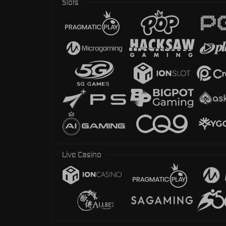
Slots
Live Casino