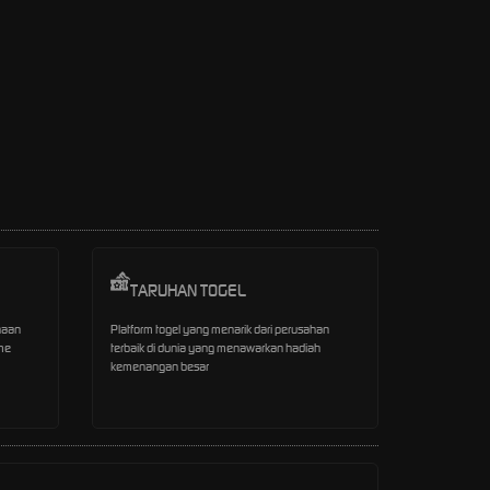
TARUHAN TOGEL
haan
Platform togel yang menarik dari perusahan
ame
terbaik di dunia yang menawarkan hadiah
kemenangan besar