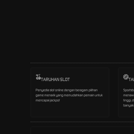
TARUHAN SLOT
TA
Penyedia slot online dengan beragam pilihan
Sportsb
game menarik yang memudahkan pemain untuk
menawar
mencapai jackpot
tinggi,
banyak 