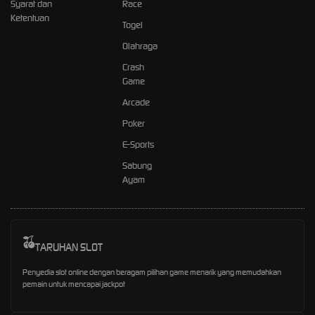
Syarat dan
Race
Ketentuan
Togel
Olahraga
Crash
Game
Arcade
Poker
E-Sports
Sabung
Ayam
TARUHAN SLOT
Penyedia slot online dengan beragam pilihan game menarik yang memudahkan
pemain untuk mencapai jackpot