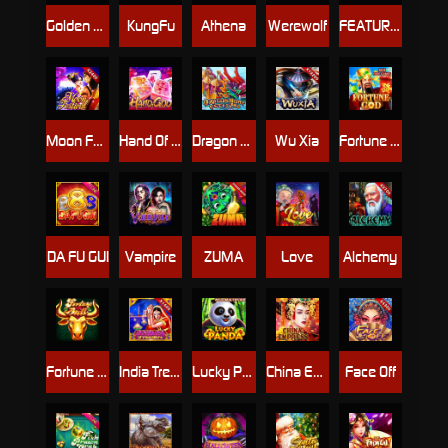
Golden Zongzi
KungFu
Athena
Werewolf
FEATURE BUY・SUPER POWERFUL
Moon Festival
Hand Of God
Dragon Boat Festival
Wu Xia
Fortune God
DA FU GUI
Vampire
ZUMA
Love
Alchemy
Fortune Bull
India Treasure
Lucky Panda
China Empress
Face Off