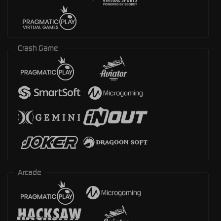
Crash Game
Arcade