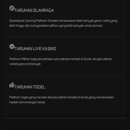
TARUHAN OLAHRAGA
Sportsbook Gaming Platform Terbaik menawarkan lebih banyak game, odds yang
lebih tinggi, dan menyediakan pilihan yang lebih banyak untuk pemain.
TARUHAN LIVE KASINO
Platform Pilihan bagi perusahaan-perusahaan terbaik di dunia, dengan pilihan
variasi game terbanyak
TARUHAN TOGEL
Platform togel yang menarik dari perusahan terbaik di dunia yang menawarkan
hadiah kemenangan besar