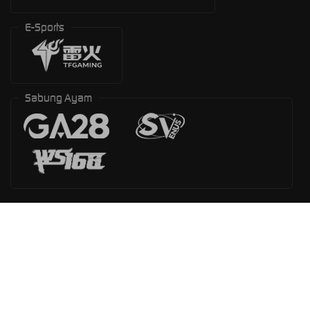
E-Sports
Sabung Ayam