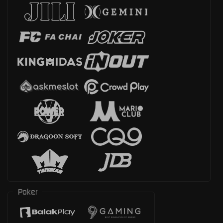
Poker