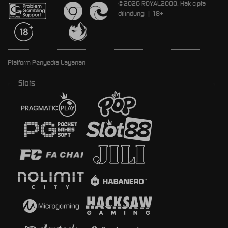
©2026 ROYAL2000. Hak cipta
dilindungi | 18+
Platform Penyedia Layanan
Slots