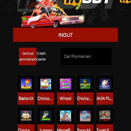
INOUT
Semua
Crash
permainan
Game
BalloniX
Chicken Road Ice
Wheel
Chicken vs Zombies
AVIA FLY 2
Chicken Road Bonus
Jumper
MegaBlock
Topo Mole
Twist San Quentin