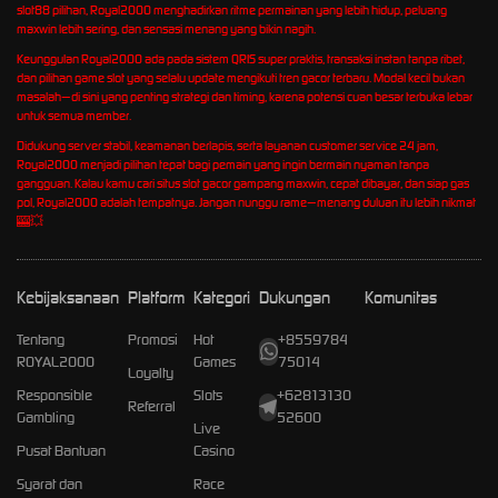
slot88 pilihan, Royal2000 menghadirkan ritme permainan yang lebih hidup, peluang
maxwin lebih sering, dan sensasi menang yang bikin nagih.
Keunggulan Royal2000 ada pada sistem QRIS super praktis, transaksi instan tanpa ribet,
dan pilihan game slot yang selalu update mengikuti tren gacor terbaru. Modal kecil bukan
masalah—di sini yang penting strategi dan timing, karena potensi cuan besar terbuka lebar
untuk semua member.
Didukung server stabil, keamanan berlapis, serta layanan customer service 24 jam,
Royal2000 menjadi pilihan tepat bagi pemain yang ingin bermain nyaman tanpa
gangguan. Kalau kamu cari situs slot gacor gampang maxwin, cepat dibayar, dan siap gas
pol,
Royal2000
adalah tempatnya. Jangan nunggu rame—menang duluan itu lebih nikmat
🎰💥
Kebijaksanaan
Platform
Kategori
Dukungan
Komunitas
Tentang
Promosi
Hot
+8559784
ROYAL2000
Games
75014
Loyalty
Responsible
Slots
+62813130
Referral
Gambling
52600
Live
Pusat Bantuan
Casino
Syarat dan
Race