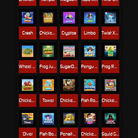
Crash
Chicken Banana
Cryptos
Limbo
Twist X-mas
Wheel Out
Frog Jump
SugarDaddy
Pengu Sport
Frog Road
Chicken Shoot
Tower
Chicken Road Gold
Fish Road
Chicken Road Race
Diver
Fish Boom
Penalty Nations Cup
Chicken Road Vegas
Squid Gamebler