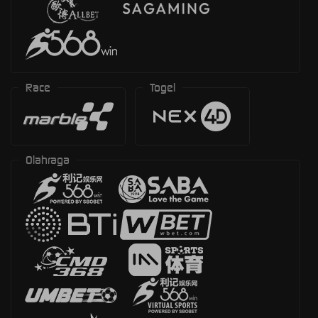
Race
Togel
Olahraga