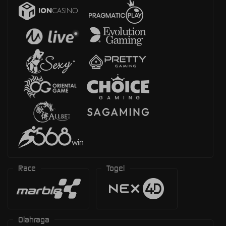
Race
Togel
Olahraga