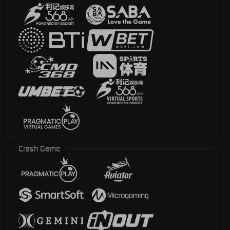
Crash Game