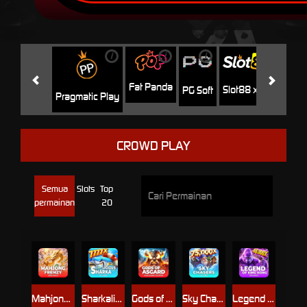
i
i
i
i
i
Facha
Fat Panda
Slot88 x PP
PG Soft
Pragmatic Play
CROWD PLAY
Semua
Slots
Top
permainan
20
Mahjong Frenzy
Sharkalicious
Gods of Asgard
Sky Chasers
Legend of King Kong