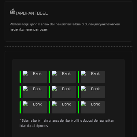
TARUHAN TOGEL
Platform togel yang menarik dari perusahan terbaik di dunia yang menawarkan
hadiah kemenangan besar
* Selama bank maintenance dan bank offline deposit dan penarikan
tidak dapat diproses