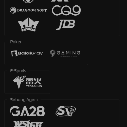
Poker
E-Sports
Sabung Ayam