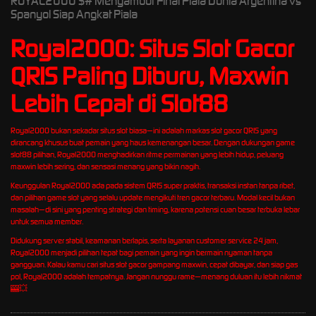
ROYAL2000 $# Menyambut Final Piala Dunia Argentina vs
Spanyol Siap Angkat Piala
Royal2000: Situs Slot Gacor
QRIS Paling Diburu, Maxwin
Lebih Cepat di Slot88
Royal2000
bukan sekadar situs slot biasa—ini adalah markas
slot gacor
QRIS yang
dirancang khusus buat pemain yang haus kemenangan besar. Dengan dukungan game
slot88 pilihan, Royal2000 menghadirkan ritme permainan yang lebih hidup, peluang
maxwin lebih sering, dan sensasi menang yang bikin nagih.
Keunggulan Royal2000 ada pada sistem QRIS super praktis, transaksi instan tanpa ribet,
dan pilihan game slot yang selalu update mengikuti tren gacor terbaru. Modal kecil bukan
masalah—di sini yang penting strategi dan timing, karena potensi cuan besar terbuka lebar
untuk semua member.
Didukung server stabil, keamanan berlapis, serta layanan customer service 24 jam,
Royal2000 menjadi pilihan tepat bagi pemain yang ingin bermain nyaman tanpa
gangguan. Kalau kamu cari situs slot gacor gampang maxwin, cepat dibayar, dan siap gas
pol,
Royal2000
adalah tempatnya. Jangan nunggu rame—menang duluan itu lebih nikmat
🎰💥