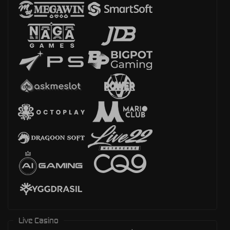
Live Casino