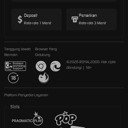
Deposit
Penarikan
Rata-rata 1 Menit
Rata-rata 3 Menit
Tanggung Jawab
Browser Yang
Bermain
Didukung
©2026 ROYAL2000. Hak cipta
dilindungi | 18+
Platform Penyedia Layanan
Slots