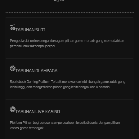
TARUHAN SLOT
Penyedia slot online dengan beragam pilihan game menarik yang memudahkan
pemain untuk mencapai jackpot
TARUHAN OLAHRAGA
Sportsbook Gaming Platform Terbaik menawarkan lebih banyak game, odds yang
lebih tinggi, dan menyediakan pilihan yang lebih banyak untuk pemain.
TARUHAN LIVE KASINO
Platform Pilihan bagi perusahaan-perusahaan terbaik di dunia, dengan pilihan
variasi game terbanyak